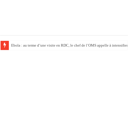
Ebola : au terme d’une visite en RDC, le chef de l’OMS appelle à intensifier 