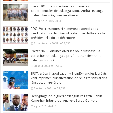
Exetat 2025: La correction des provinces
éducationnelles de Lukunga, Mont-Amba, Tshangu,
Plateau finalisée, Funa en attente
3 août 2025
53,803
RDC : Voici les noms et numéros respectifs des
candidats qui affronteront le dauphin de Kabila à la
présidentielle du 23 décembre
21 septembre 2018
53,535
Exetat 2023/Fortunes diverses pour Kinshasa: La
correction de Lukunga a pris fin, aucun item de la
Tshangu corrigé
28 août 2023
52,667
EPST: grâce à l’application « E-diplôme », les lauréats
vont imprimer leur attestation de réussite sans aller à
l’Inspection générale
2 octobre 2021
52,358
Décryptage de la guerre triangulaire Fatshi-Kabila-
Kamerhe (Tribune de l’Analyste Serge Gontcho)
2 juin 2020
48,101