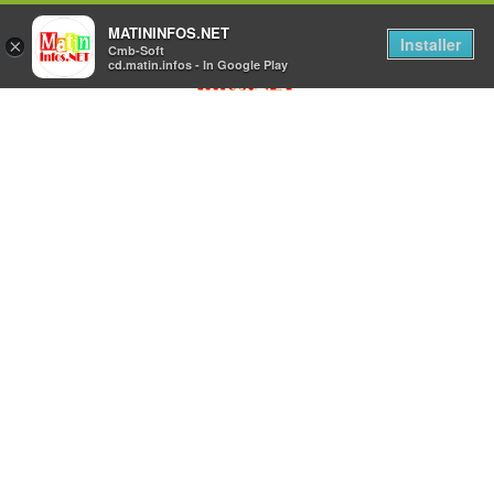
MATININFOS.NET
Installer
×
Cmb-Soft
cd.matin.infos - In Google Play