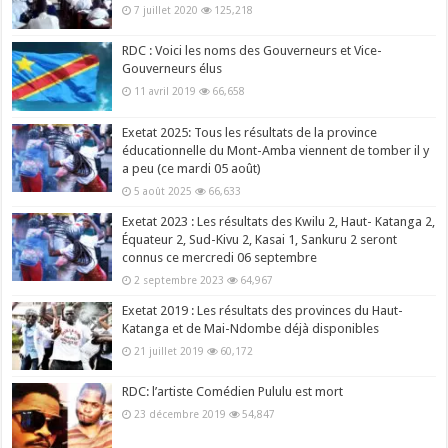
7 juillet 2020
125,218
RDC : Voici les noms des Gouverneurs et Vice-
Gouverneurs élus
11 avril 2019
66,658
Exetat 2025: Tous les résultats de la province
éducationnelle du Mont-Amba viennent de tomber il y
a peu (ce mardi 05 août)
5 août 2025
66,633
Exetat 2023 : Les résultats des Kwilu 2, Haut- Katanga 2,
Équateur 2, Sud-Kivu 2, Kasai 1, Sankuru 2 seront
connus ce mercredi 06 septembre
2 septembre 2023
64,967
Exetat 2019 : Les résultats des provinces du Haut-
Katanga et de Mai-Ndombe déjà disponibles
21 juillet 2019
60,172
RDC: l’artiste Comédien Pululu est mort
23 décembre 2019
54,847