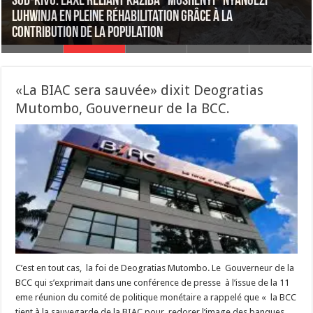
RDC : SOMIKA, CDM et CHEMAF excelle dans des graves
Sud-Kivu: l’axe reliant Kaziba–Mushenyi–Nyangezi–
RDC : Perenco procède au torchage de gaz et au brûlage
pollutions environnementales des entreprises minières,
Luhwinja en pleine réhabilitation grâce à la
de déchets, qui contribue à la dégradation de la qualité
La consommation mondiale de drogue atteint un niveau
Ituri : Trois morts dans un effondrement d’immeuble à
IRDH dénonce !
contribution de la population
de l’air (rapport HRW)
record
Bunia
«La BIAC sera sauvée» dixit Deogratias
Mutombo, Gouverneur de la BCC.
C’est en tout cas, la foi de Deogratias Mutombo. Le Gouverneur de la
BCC qui s’exprimait dans une conférence de presse à l’issue de la 11
eme réunion du comité de politique monétaire a rappelé que « la BCC
tient à la sauvegarde de la BIAC pour redorer l’image des banques