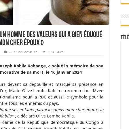
« Un homme des valeurs qui a bien éduqué
Télé
mon cher époux »
A La Une
,
Actualité
1,631 Vues
, Joseph Kabila Kabange, a salué la mémoire de son
rative de sa mort, le 16 janvier 2024.
eurs devant sa dépouille et marqué sa présence en
 d’or, Marie-Olive Lembe Kabila a reconnu dans Mzee
ationalisme pour la RDC et aussi le symbole pour la
ntre tous les ennemis du pays.
uqué ses enfants parmi lesquels mon cher époux, le
Kabila
« , a déclaré Olive Lembe Kabila.
ère dame de la République démocratique du Congo a
 père de l’alternance, Joseph Kabila, est aujourd’hui