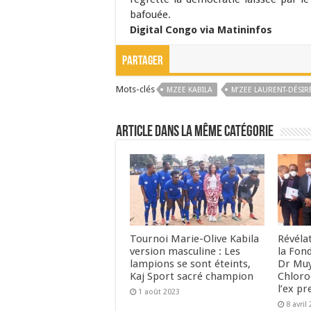
bafouée.
Digital Congo via Matininfos
Partager
Mots-clés
MZEE KABILA
M’ZEE LAURENT-DÉSIR
Article dans la même catégorie
Tournoi Marie-Olive Kabila
Révéla
version masculine : Les
la Fond
lampions se sont éteints,
Dr Muy
Kaj Sport sacré champion
Chloro
l’ex p
1 août 2023
8 avril