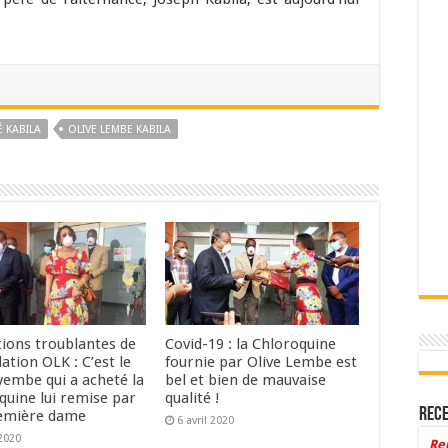
É KABILA
OLIVE LEMBE KABILA
tions troublantes de
Covid-19 : la Chloroquine
ation OLK : C’est le
fournie par Olive Lembe est
embe qui a acheté la
bel et bien de mauvaise
quine lui remise par
qualité !
Rece
remière dame
6 avril 2020
 2020
Re