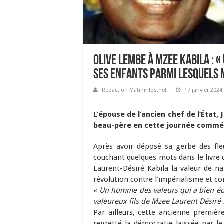
Olive Lembe à Mzee Kabila : 
ses enfants parmi lesquels 
Rédaction Matininfos.net
17 janvier 2024
L’épouse de l’ancien chef de l’État
beau-père en cette journée commémo
Après avoir déposé sa gerbe des fl
couchant quelques mots dans le livre
Laurent-Désiré Kabila la valeur de n
révolution contre l’impérialisme et co
«
Un homme des valeurs qui a bien éd
valeureux fils de Mzee Laurent Désiré 
Par ailleurs, cette ancienne premi
regretté la démocratie laissée par le