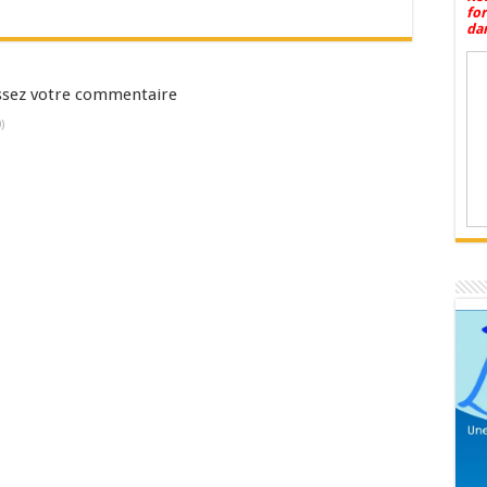
fo
dan
aissez votre commentaire
)