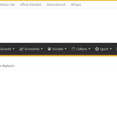
Temps réel
offres d’emploi
International
Afrique
Sécurité
Economie
Societé
Culture
Sport
e déplacés
référendaire reste anticonstitutionnelle »