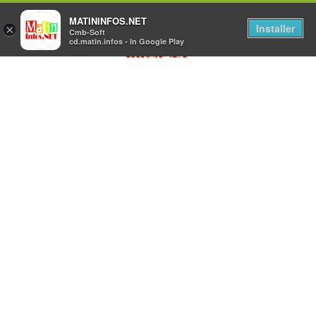
MATININFOS.NET
Installer
×
Cmb-Soft
cd.matin.infos - In Google Play