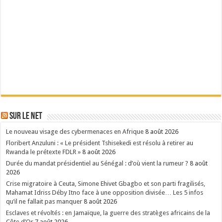
Sur le Net
Le nouveau visage des cybermenaces en Afrique
8 août 2026
Floribert Anzuluni : « Le président Tshisekedi est résolu à retirer au
Rwanda le prétexte FDLR »
8 août 2026
Durée du mandat présidentiel au Sénégal : d’où vient la rumeur ?
8 août
2026
Crise migratoire à Ceuta, Simone Ehivet Gbagbo et son parti fragilisés,
Mahamat Idriss Déby Itno face à une opposition divisée… Les 5 infos
qu’il ne fallait pas manquer
8 août 2026
Esclaves et révoltés : en Jamaïque, la guerre des stratèges africains de la
Côte d’Or
7 août 2026