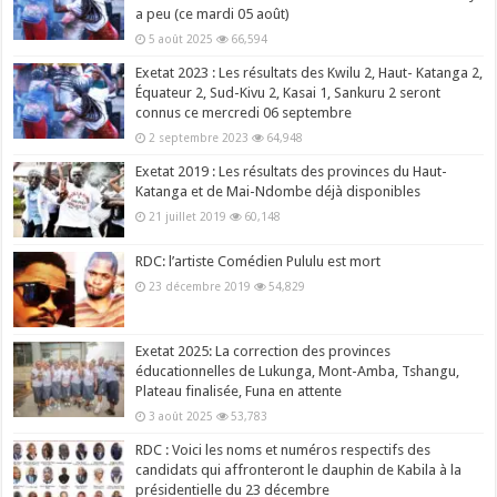
a peu (ce mardi 05 août)
5 août 2025
66,594
Exetat 2023 : Les résultats des Kwilu 2, Haut- Katanga 2,
Équateur 2, Sud-Kivu 2, Kasai 1, Sankuru 2 seront
connus ce mercredi 06 septembre
2 septembre 2023
64,948
Exetat 2019 : Les résultats des provinces du Haut-
Katanga et de Mai-Ndombe déjà disponibles
21 juillet 2019
60,148
RDC: l’artiste Comédien Pululu est mort
23 décembre 2019
54,829
Exetat 2025: La correction des provinces
éducationnelles de Lukunga, Mont-Amba, Tshangu,
Plateau finalisée, Funa en attente
3 août 2025
53,783
RDC : Voici les noms et numéros respectifs des
candidats qui affronteront le dauphin de Kabila à la
présidentielle du 23 décembre