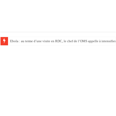
Ebola : au terme d’une visite en RDC, le chef de l’OMS appelle à intensifier 