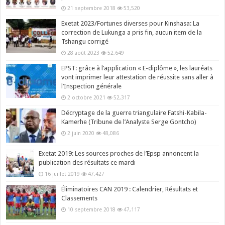
21 septembre 2018
53,520
Exetat 2023/Fortunes diverses pour Kinshasa: La
correction de Lukunga a pris fin, aucun item de la
Tshangu corrigé
28 août 2023
52,649
EPST: grâce à l’application « E-diplôme », les lauréats
vont imprimer leur attestation de réussite sans aller à
l’Inspection générale
2 octobre 2021
52,317
Décryptage de la guerre triangulaire Fatshi-Kabila-
Kamerhe (Tribune de l’Analyste Serge Gontcho)
2 juin 2020
48,086
Exetat 2019: Les sources proches de l’Epsp annoncent la
publication des résultats ce mardi
16 juillet 2019
47,427
Éliminatoires CAN 2019 : Calendrier, Résultats et
Classements
10 septembre 2018
47,117