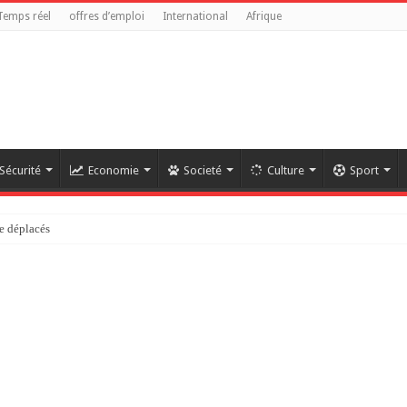
Temps réel
offres d’emploi
International
Afrique
Sécurité
Economie
Societé
Culture
Sport
e déplacés
référendaire reste anticonstitutionnelle »