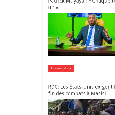
Patrick Muyaya : « Chaque t
un »
…
En savoir plus »
RDC: Les États-Unis exigent 
fin des combats à Masisi