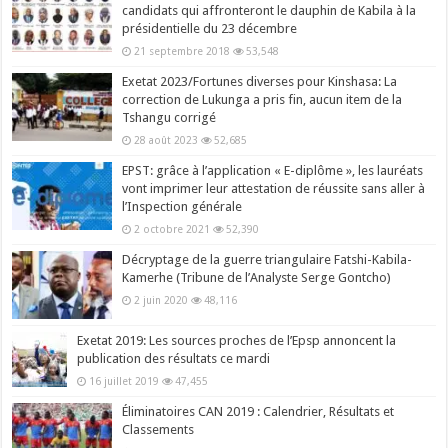
candidats qui affronteront le dauphin de Kabila à la
présidentielle du 23 décembre
21 septembre 2018
53,548
Exetat 2023/Fortunes diverses pour Kinshasa: La
correction de Lukunga a pris fin, aucun item de la
Tshangu corrigé
28 août 2023
52,685
EPST: grâce à l’application « E-diplôme », les lauréats
vont imprimer leur attestation de réussite sans aller à
l’Inspection générale
2 octobre 2021
52,390
Décryptage de la guerre triangulaire Fatshi-Kabila-
Kamerhe (Tribune de l’Analyste Serge Gontcho)
2 juin 2020
48,116
Exetat 2019: Les sources proches de l’Epsp annoncent la
publication des résultats ce mardi
16 juillet 2019
47,455
Éliminatoires CAN 2019 : Calendrier, Résultats et
Classements