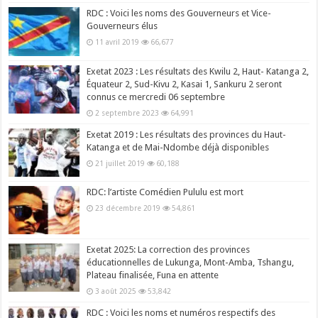
RDC : Voici les noms des Gouverneurs et Vice-
Gouverneurs élus
11 avril 2019
66,677
Exetat 2023 : Les résultats des Kwilu 2, Haut- Katanga 2,
Équateur 2, Sud-Kivu 2, Kasai 1, Sankuru 2 seront
connus ce mercredi 06 septembre
2 septembre 2023
64,991
Exetat 2019 : Les résultats des provinces du Haut-
Katanga et de Mai-Ndombe déjà disponibles
21 juillet 2019
60,188
RDC: l’artiste Comédien Pululu est mort
23 décembre 2019
54,861
Exetat 2025: La correction des provinces
éducationnelles de Lukunga, Mont-Amba, Tshangu,
Plateau finalisée, Funa en attente
3 août 2025
53,842
RDC : Voici les noms et numéros respectifs des