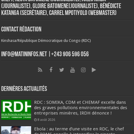
(Journaliste), Gloire Batomene(Journaliste), Bénédicte
Katanga (Secrétaire), Carrel Mpotiyolo (Webmaster)
Contact Rédaction
Kinshasa/République Démocratique du Congo (RDC)
info@matininfos.net |+243 906 596 056
Dernières Actualités
RDC : SOMIKA, CDM et CHEMAF excelle dans
des graves pollutions environnementales des
entreprises minières, IRDH dénonce !
8 août 2026
Ebola : au terme d’une visite en RDC, le chef