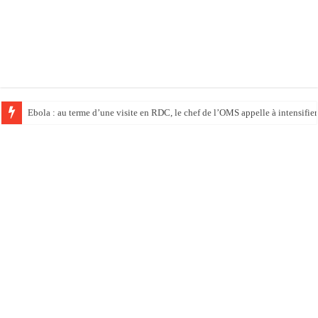
Ebola : au terme d’une visite en RDC, le chef de l’OMS appelle à intensifier 