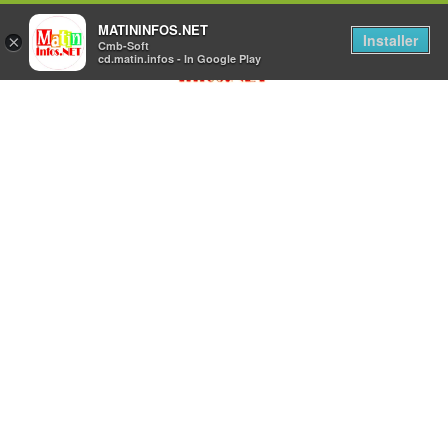
MATININFOS.NET
Installer
×
Cmb-Soft
cd.matin.infos - In Google Play