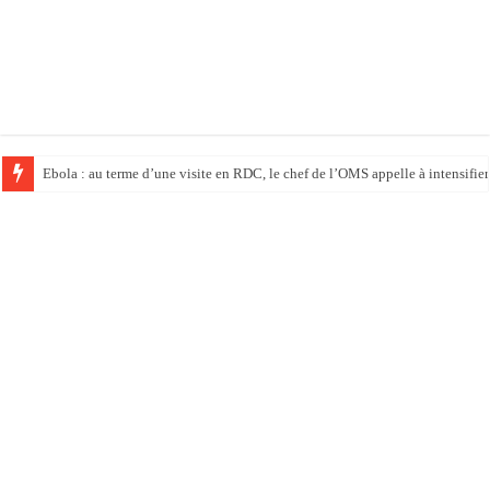
Ebola : au terme d’une visite en RDC, le chef de l’OMS appelle à intensifier 