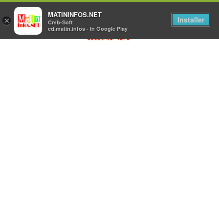
MATININFOS.NET
Installer
×
Cmb-Soft
cd.matin.infos - In Google Play