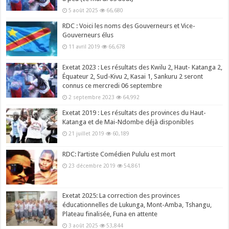
5 août 2025
66,680
RDC : Voici les noms des Gouverneurs et Vice-
Gouverneurs élus
11 avril 2019
66,678
Exetat 2023 : Les résultats des Kwilu 2, Haut- Katanga 2,
Équateur 2, Sud-Kivu 2, Kasai 1, Sankuru 2 seront
connus ce mercredi 06 septembre
2 septembre 2023
64,992
Exetat 2019 : Les résultats des provinces du Haut-
Katanga et de Mai-Ndombe déjà disponibles
21 juillet 2019
60,189
RDC: l’artiste Comédien Pululu est mort
23 décembre 2019
54,861
Exetat 2025: La correction des provinces
éducationnelles de Lukunga, Mont-Amba, Tshangu,
Plateau finalisée, Funa en attente
3 août 2025
53,844