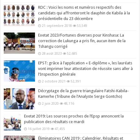
RDC : Voici les noms et numéros respectifs des
candidats qui affronteront le dauphin de Kabila à la
présidentielle du 23 décembre
21 septembre 2018
53,549
Exetat 2023/Fortunes diverses pour Kinshasa: La
correction de Lukunga a pris fin, aucun item de la
Tshangu corrigé
28 août 2023
52,685
EPST: grâce à l’application « E-diplôme », les lauréats
vont imprimer leur attestation de réussite sans aller à
l’Inspection générale
2 octobre 2021
52,391
Décryptage de la guerre triangulaire Fatshi-Kabila-
Kamerhe (Tribune de l’Analyste Serge Gontcho)
2 juin 2020
48,116
Exetat 2019: Les sources proches de l’Epsp annoncent la
publication des résultats ce mardi
16 juillet 2019
47,455
Éliminatoires CAN 2019 : Calendrier, Résultats et