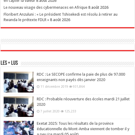
en capter la valeur
8 août 2026
Le nouveau visage des cybermenaces en Afrique
8 août 2026
Floribert Anzuluni : « Le président Tshisekedi est résolu à retirer au
Rwanda le prétexte FDLR »
8 août 2026
Les + Lus
RDC : Le SECOPE confirme la paie de plus de 97.000
enseignants non payés dès janvier 2020
11 décembre 2019
931,864
RDC : Probable réouverture des écoles mardi 21 juillet
2020
7 juillet 2020
125,233
Exetat 2025: Tous les résultats de la province
éducationnelle du Mont-Amba viennent de tomber il y
a peu (ce mardi 05 août)