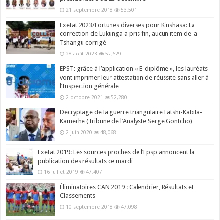
21 septembre 2018
53,501
Exetat 2023/Fortunes diverses pour Kinshasa: La
correction de Lukunga a pris fin, aucun item de la
Tshangu corrigé
28 août 2023
52,629
EPST: grâce à l’application « E-diplôme », les lauréats
vont imprimer leur attestation de réussite sans aller à
l’Inspection générale
2 octobre 2021
52,280
Décryptage de la guerre triangulaire Fatshi-Kabila-
Kamerhe (Tribune de l’Analyste Serge Gontcho)
2 juin 2020
48,068
Exetat 2019: Les sources proches de l’Epsp annoncent la
publication des résultats ce mardi
16 juillet 2019
47,407
Éliminatoires CAN 2019 : Calendrier, Résultats et
Classements
10 septembre 2018
47,098