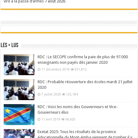
viré à la passe d’armes
7 août 2026
Les + Lus
RDC : Le SECOPE confirme la paie de plus de 97.000
enseignants non payés dès janvier 2020
11 décembre 2019
931,812
RDC : Probable réouverture des écoles mardi 21 juillet
2020
7 juillet 2020
125,184
RDC : Voici les noms des Gouverneurs et Vice-
Gouverneurs élus
11 avril 2019
66,620
Exetat 2025: Tous les résultats de la province
éducationnelle du Mont-Amba viennent de tomber il y