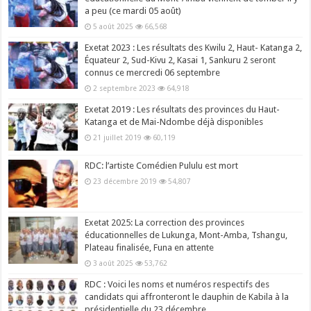
a peu (ce mardi 05 août)
5 août 2025
66,568
Exetat 2023 : Les résultats des Kwilu 2, Haut- Katanga 2,
Équateur 2, Sud-Kivu 2, Kasai 1, Sankuru 2 seront
connus ce mercredi 06 septembre
2 septembre 2023
64,918
Exetat 2019 : Les résultats des provinces du Haut-
Katanga et de Mai-Ndombe déjà disponibles
21 juillet 2019
60,119
RDC: l’artiste Comédien Pululu est mort
23 décembre 2019
54,807
Exetat 2025: La correction des provinces
éducationnelles de Lukunga, Mont-Amba, Tshangu,
Plateau finalisée, Funa en attente
3 août 2025
53,762
RDC : Voici les noms et numéros respectifs des
candidats qui affronteront le dauphin de Kabila à la
présidentielle du 23 décembre