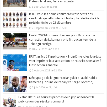
Plateau finalisée, Funa en attente
3 août 2025
53,935
RDC : Voici les noms et numéros respectifs des
candidats qui affronteront le dauphin de Kabila à la
présidentielle du 23 décembre
21 septembre 2018
53,580
Exetat 2023/Fortunes diverses pour Kinshasa: La
correction de Lukunga a pris fin, aucun item de la
Tshangu corrigé
28 août 2023
52,722
EPST: grâce à l’application « E-diplôme », les lauréats
vont imprimer leur attestation de réussite sans aller à
l’Inspection générale
2 octobre 2021
52,479
Décryptage de la guerre triangulaire Fatshi-Kabila-
Kamerhe (Tribune de l’Analyste Serge Gontcho)
2 juin 2020
48,146
Exetat 2019: Les sources proches de l’Epsp annoncent la
publication des résultats ce mardi
16 juillet 2019
47,491