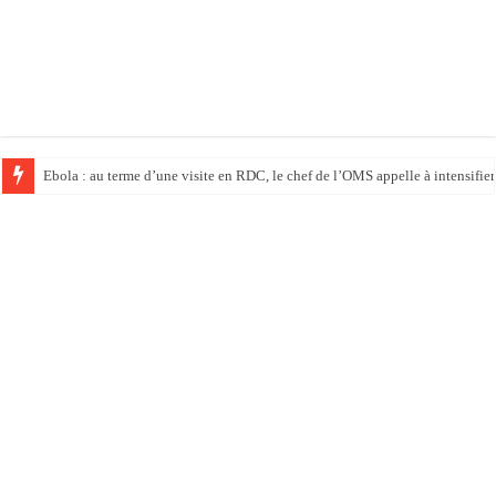
Ebola : au terme d’une visite en RDC, le chef de l’OMS appelle à intensifier 