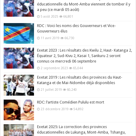
éducationnelle du Mont-Amba viennent de tomber il y
a peu (ce mardi 05 août)
5 août 2025
66,801
RDC : Voici les noms des Gouverneurs et Vice-
Gouverneurs élus
11 avril 2019
66,730
Exetat 2023 : Les résultats des Kwilu 2, Haut- Katanga 2,
Équateur 2, Sud-Kivu 2, Kasai 1, Sankuru 2 seront
connus ce mercredi 06 septembre
2 septembre 2023
65,044
Exetat 2019 : Les résultats des provinces du Haut-
Katanga et de Mai-Ndombe déjà disponibles
21 juillet 2019
60,240
RDC: l’artiste Comédien Pululu est mort
23 décembre 2019
54,892
Exetat 2025: La correction des provinces
éducationnelles de Lukunga, Mont-Amba, Tshangu,