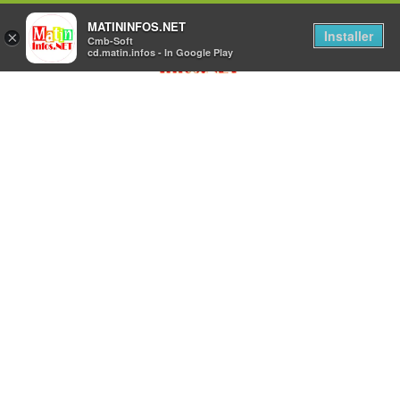
MATININFOS.NET
Installer
×
Cmb-Soft
cd.matin.infos - In Google Play