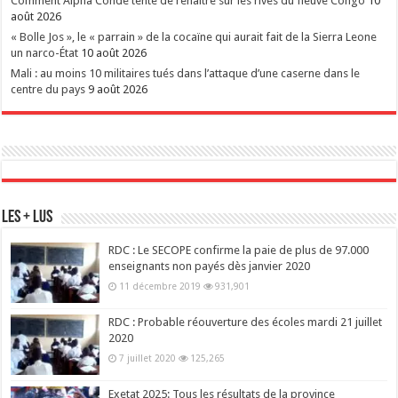
Comment Alpha Condé tente de renaître sur les rives du fleuve Congo
10
août 2026
« Bolle Jos », le « parrain » de la cocaïne qui aurait fait de la Sierra Leone
un narco-État
10 août 2026
Mali : au moins 10 militaires tués dans l’attaque d’une caserne dans le
centre du pays
9 août 2026
Les + Lus
RDC : Le SECOPE confirme la paie de plus de 97.000
enseignants non payés dès janvier 2020
11 décembre 2019
931,901
RDC : Probable réouverture des écoles mardi 21 juillet
2020
7 juillet 2020
125,265
Exetat 2025: Tous les résultats de la province