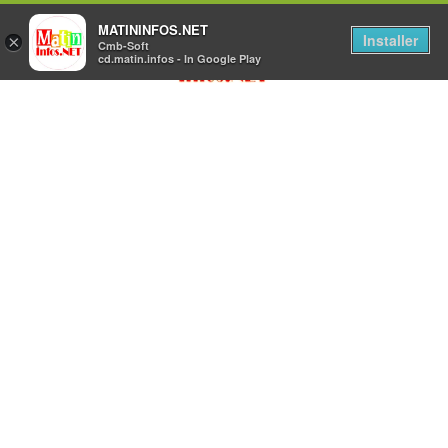
MATININFOS.NET
Installer
×
Cmb-Soft
cd.matin.infos - In Google Play