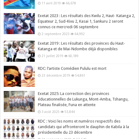
11 avril 2019
66,678
Exetat 2023 : Les résultats des Kwilu 2, Haut- Katanga 2,
Équateur 2, Sud-Kivu 2, Kasai 1, Sankuru 2 seront
connus ce mercredi 06 septembre
2 septembre 2023
64,992
Exetat 2019 : Les résultats des provinces du Haut-
Katanga et de Mai-Ndombe déjà disponibles
21 juillet 2019
60,189
RDC: l’artiste Comédien Pululu est mort
23 décembre 2019
54,861
Exetat 2025: La correction des provinces
éducationnelles de Lukunga, Mont-Amba, Tshangu,
Plateau finalisée, Funa en attente
3 août 2025
53,844
RDC : Voici les noms et numéros respectifs des
candidats qui affronteront le dauphin de Kabila à la
présidentielle du 23 décembre