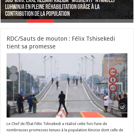
RDC : SOMIKA, CDM et CHEMAF excelle dans des graves
Sud-Kivu: l’axe reliant Kaziba–Mushenyi–Nyangezi–
RDC : Perenco procède au torchage de gaz et au brûlage
pollutions environnementales des entreprises minières,
Luhwinja en pleine réhabilitation grâce à la
de déchets, qui contribue à la dégradation de la qualité
La consommation mondiale de drogue atteint un niveau
Ituri : Trois morts dans un effondrement d’immeuble à
IRDH dénonce !
contribution de la population
de l’air (rapport HRW)
record
Bunia
RDC/Sauts de mouton : Félix Tshisekedi
tient sa promesse
Le Chef de l’État Félix Tshisekedi a réalisé cette fois l’une de
nombreuses promesses tenues à la population Kinoise dont celle de