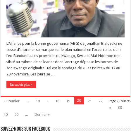
L’Alliance pour la bonne gouvernance (ABG) de Jonathan Bialosuka ne
cesse d’imprimer sa marque sur le plan national en l’occurrence dans
l’ex-Bandundu. Les provinces du Kwango, Kwilu et Maï-Ndombe ont
vibré au rythme de ce leader dont l’ancrage dépasse les bornes de
son Kwango originaire. Tel est le sondage de « Les Points » du 17 au
20 novembre. Les jours se …
En savoir plus »
20
« Premier
...
10
«
18
19
21
22
Page 20 sur 95
»
30
40
50
...
Dernier »
Suivez-nous sur Facebook