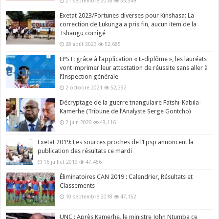
21 septembre 2018
53,549
Exetat 2023/Fortunes diverses pour Kinshasa: La
correction de Lukunga a pris fin, aucun item de la
Tshangu corrigé
28 août 2023
52,685
EPST: grâce à l’application « E-diplôme », les lauréats
vont imprimer leur attestation de réussite sans aller à
l’Inspection générale
2 octobre 2021
52,392
Décryptage de la guerre triangulaire Fatshi-Kabila-
Kamerhe (Tribune de l’Analyste Serge Gontcho)
2 juin 2020
48,116
Exetat 2019: Les sources proches de l’Epsp annoncent la
publication des résultats ce mardi
16 juillet 2019
47,456
Éliminatoires CAN 2019 : Calendrier, Résultats et
Classements
10 septembre 2018
47,152
UNC : Après Kamerhe, le ministre John Ntumba ce