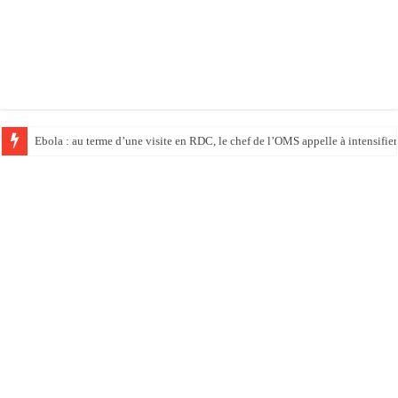
Ebola : au terme d’une visite en RDC, le chef de l’OMS appelle à intensifier 