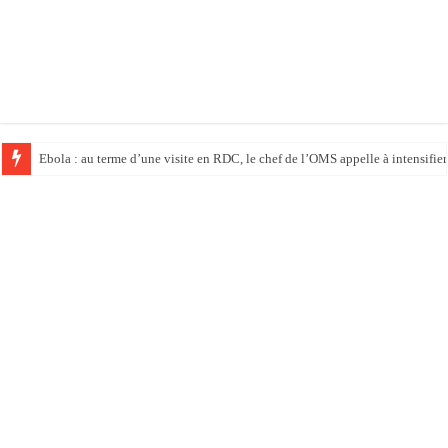
Ebola : au terme d’une visite en RDC, le chef de l’OMS appelle à intensifier 