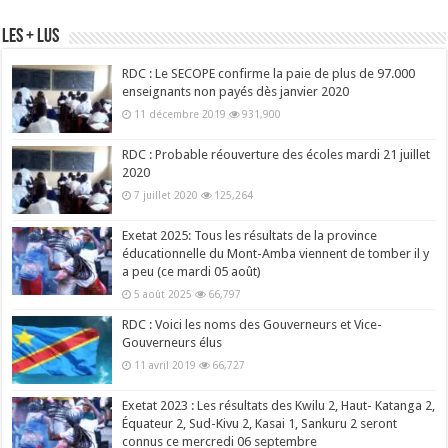
Les + Lus
RDC : Le SECOPE confirme la paie de plus de 97.000
enseignants non payés dès janvier 2020
11 décembre 2019
931,900
RDC : Probable réouverture des écoles mardi 21 juillet
2020
7 juillet 2020
125,264
Exetat 2025: Tous les résultats de la province
éducationnelle du Mont-Amba viennent de tomber il y
a peu (ce mardi 05 août)
5 août 2025
66,797
RDC : Voici les noms des Gouverneurs et Vice-
Gouverneurs élus
11 avril 2019
66,727
Exetat 2023 : Les résultats des Kwilu 2, Haut- Katanga 2,
Équateur 2, Sud-Kivu 2, Kasai 1, Sankuru 2 seront
connus ce mercredi 06 septembre