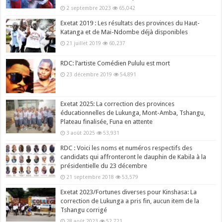
2 septembre 2023
65,042
Exetat 2019 : Les résultats des provinces du Haut-
Katanga et de Mai-Ndombe déjà disponibles
21 juillet 2019
60,237
RDC: l’artiste Comédien Pululu est mort
23 décembre 2019
54,891
Exetat 2025: La correction des provinces
éducationnelles de Lukunga, Mont-Amba, Tshangu,
Plateau finalisée, Funa en attente
3 août 2025
53,931
RDC : Voici les noms et numéros respectifs des
candidats qui affronteront le dauphin de Kabila à la
présidentielle du 23 décembre
21 septembre 2018
53,579
Exetat 2023/Fortunes diverses pour Kinshasa: La
correction de Lukunga a pris fin, aucun item de la
Tshangu corrigé
28 août 2023
52,721