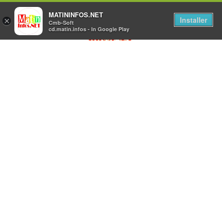
MATININFOS.NET
Installer
×
Cmb-Soft
cd.matin.infos - In Google Play