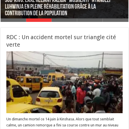
RDC : SOMIKA, CDM et CHEMAF excelle dans des graves
Sud-Kivu: l’axe reliant Kaziba–Mushenyi–Nyangezi–
RDC : Perenco procède au torchage de gaz et au brûlage
pollutions environnementales des entreprises minières,
Luhwinja en pleine réhabilitation grâce à la
de déchets, qui contribue à la dégradation de la qualité
La consommation mondiale de drogue atteint un niveau
Ituri : Trois morts dans un effondrement d’immeuble à
IRDH dénonce !
contribution de la population
de l’air (rapport HRW)
record
Bunia
RDC : Un accident mortel sur triangle cité
verte
Un dimanche mortel ce 14 juin à Kinshasa. Alors que tout semblait
calme, un camion remorque a fini sa course contre un mur au niveau