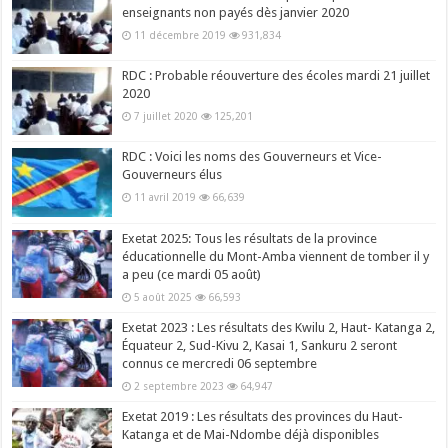
enseignants non payés dès janvier 2020
11 décembre 2019
931,834
RDC : Probable réouverture des écoles mardi 21 juillet
2020
7 juillet 2020
125,201
RDC : Voici les noms des Gouverneurs et Vice-
Gouverneurs élus
11 avril 2019
66,639
Exetat 2025: Tous les résultats de la province
éducationnelle du Mont-Amba viennent de tomber il y
a peu (ce mardi 05 août)
5 août 2025
66,593
Exetat 2023 : Les résultats des Kwilu 2, Haut- Katanga 2,
Équateur 2, Sud-Kivu 2, Kasai 1, Sankuru 2 seront
connus ce mercredi 06 septembre
2 septembre 2023
64,947
Exetat 2019 : Les résultats des provinces du Haut-
Katanga et de Mai-Ndombe déjà disponibles