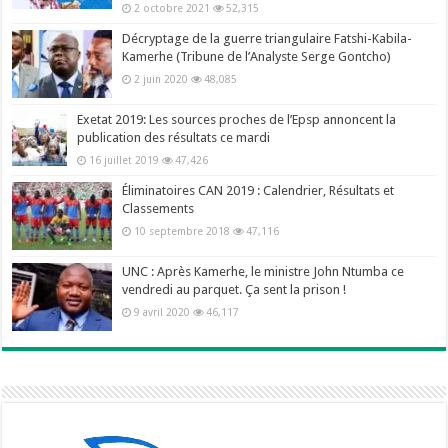
2 octobre 2021
52,315
Décryptage de la guerre triangulaire Fatshi-Kabila-
Kamerhe (Tribune de l’Analyste Serge Gontcho)
2 juin 2020
48,085
Exetat 2019: Les sources proches de l’Epsp annoncent la
publication des résultats ce mardi
16 juillet 2019
47,426
Éliminatoires CAN 2019 : Calendrier, Résultats et
Classements
10 septembre 2018
47,116
UNC : Après Kamerhe, le ministre John Ntumba ce
vendredi au parquet. Ça sent la prison !
9 avril 2020
46,117