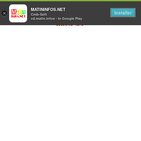
MATININFOS.NET
Installer
×
Cmb-Soft
cd.matin.infos - In Google Play