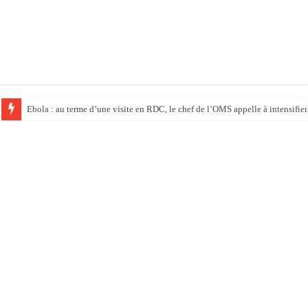
Ebola : au terme d’une visite en RDC, le chef de l’OMS appelle à intensifier 