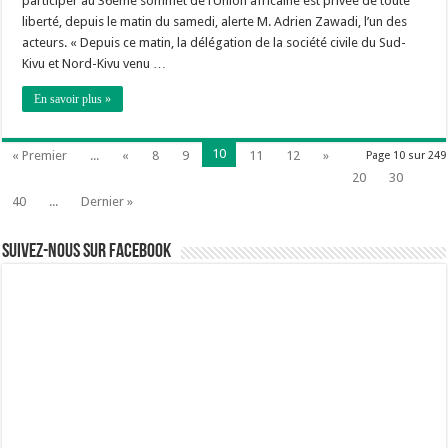
participer au 36ème sommet de l’Union africaine est privée de toute
liberté, depuis le matin du samedi, alerte M. Adrien Zawadi, l’un des
acteurs. « Depuis ce matin, la délégation de la société civile du Sud-
Kivu et Nord-Kivu venu …
En savoir plus »
10
« Premier
...
«
8
9
11
12
»
Page 10 sur 249
20
30
40
...
Dernier »
Suivez-nous sur Facebook