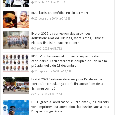
21 juillet 2019
60,146
RDC: l’artiste Comédien Pululu est mort
23 décembre 2019
54,828
Exetat 2025: La correction des provinces
éducationnelles de Lukunga, Mont-Amba, Tshangu,
Plateau finalisée, Funa en attente
3 août 2025
53,782
RDC : Voici les noms et numéros respectifs des
candidats qui affronteront le dauphin de Kabila à la
présidentielle du 23 décembre
21 septembre 2018
53,519
Exetat 2023/Fortunes diverses pour Kinshasa: La
correction de Lukunga a pris fin, aucun item de la
Tshangu corrigé
28 août 2023
52,648
EPST: grâce à l’application « E-diplôme », les lauréats
vont imprimer leur attestation de réussite sans aller à
l’Inspection générale