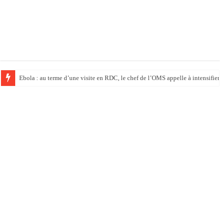
Ebola : au terme d’une visite en RDC, le chef de l’OMS appelle à intensifier 