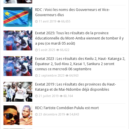
RDC : Voici les noms des Gouverneurs et Vice-
Gouverneurs élus
11 avril 2019
66,655
Exetat 2025: Tous les résultats de la province
éducationnelle du Mont-Amba viennent de tomber il y
a peu (ce mardi 05 août)
5 août 2025
66,622
Exetat 2023 : Les résultats des Kwilu 2, Haut- Katanga 2,
Équateur 2, Sud-Kivu 2, Kasai 1, Sankuru 2 seront
connus ce mercredi 06 septembre
2 septembre 2023
64,963
Exetat 2019 : Les résultats des provinces du Haut-
Katanga et de Mai-Ndombe déjà disponibles
21 juillet 2019
60,164
RDC: l’artiste Comédien Pululu est mort
23 décembre 2019
54,843