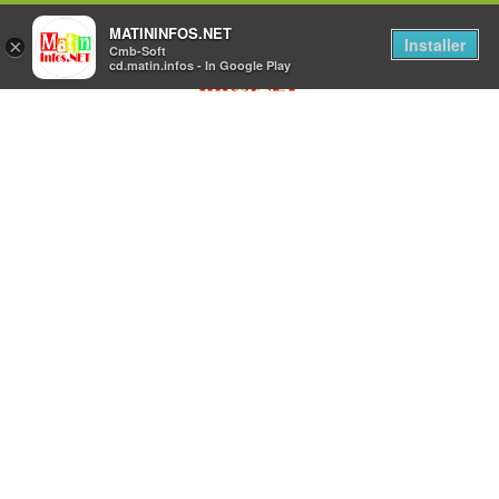
MATININFOS.NET
Installer
×
Cmb-Soft
cd.matin.infos - In Google Play