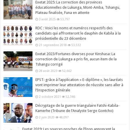
Exetat 2025: La correction des provinces
éducationnelles de Lukunga, Mont-Amba, Tshangu,
Plateau finalisée, Funa en attente
3 août 2025
53,797
RDC : Voici les noms et numéros respectifs des
candidats qui affronteront le dauphin de Kabila à la
présidentielle du 23 décembre
21 septembre 2018
53,532
Exetat 2023/Fortunes diverses pour Kinshasa: La
correction de Lukunga a pris fin, aucun item de la
Tshangu corrigé
28 août 2023
52,662
EPST: grâce à l’application « E-diplôme », les lauréats
vont imprimer leur attestation de réussite sans aller à
l’Inspection générale
2 octobre 2021
52,346
Décryptage de la guerre triangulaire Fatshi-Kabila-
Kamerhe (Tribune de l’Analyste Serge Gontcho)
2 juin 2020
48,097
Exetat 2019: Les sources proches de l’Epsp annoncent la