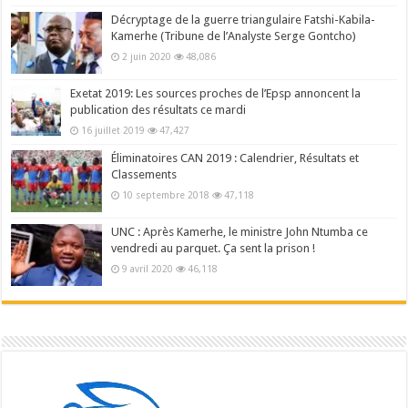
Décryptage de la guerre triangulaire Fatshi-Kabila-
Kamerhe (Tribune de l’Analyste Serge Gontcho)
2 juin 2020
48,086
Exetat 2019: Les sources proches de l’Epsp annoncent la
publication des résultats ce mardi
16 juillet 2019
47,427
Éliminatoires CAN 2019 : Calendrier, Résultats et
Classements
10 septembre 2018
47,118
UNC : Après Kamerhe, le ministre John Ntumba ce
vendredi au parquet. Ça sent la prison !
9 avril 2020
46,118