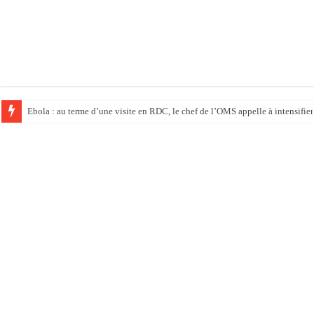
Ebola : au terme d’une visite en RDC, le chef de l’OMS appelle à intensifier 