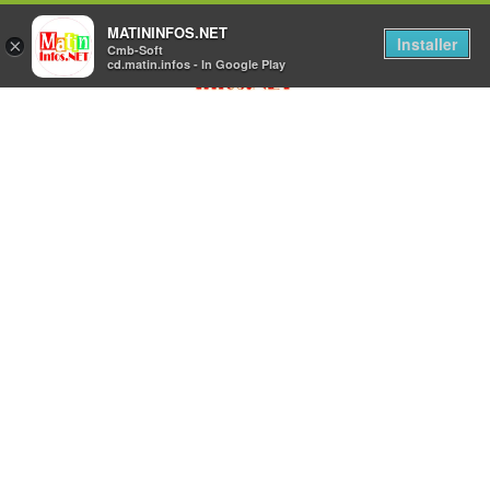
MATININFOS.NET
Installer
×
Cmb-Soft
cd.matin.infos - In Google Play