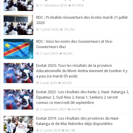
11 décembre 2019
931,836
RDC : Probable réouverture des écoles mardi 21 juillet
2020
7 juillet 2020
125,202
RDC : Voici les noms des Gouverneurs et Vice-
Gouverneurs élus
11 avril 2019
66,641
Exetat 2025: Tous les résultats de la province
éducationnelle du Mont-Amba viennent de tomber il y
a peu (ce mardi 05 août)
5 août 2025
66,594
Exetat 2023 : Les résultats des Kwilu 2, Haut- Katanga 2,
Équateur 2, Sud-Kivu 2, Kasai 1, Sankuru 2 seront
connus ce mercredi 06 septembre
2 septembre 2023
64,948
Exetat 2019 : Les résultats des provinces du Haut-
Katanga et de Mai-Ndombe déjà disponibles
21 juillet 2019
60,148