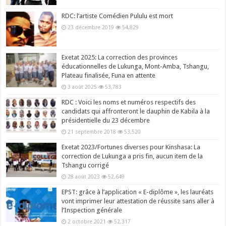
RDC: l’artiste Comédien Pululu est mort
23 décembre 2019
54,829
Exetat 2025: La correction des provinces
éducationnelles de Lukunga, Mont-Amba, Tshangu,
Plateau finalisée, Funa en attente
3 août 2025
53,783
RDC : Voici les noms et numéros respectifs des
candidats qui affronteront le dauphin de Kabila à la
présidentielle du 23 décembre
21 septembre 2018
53,520
Exetat 2023/Fortunes diverses pour Kinshasa: La
correction de Lukunga a pris fin, aucun item de la
Tshangu corrigé
28 août 2023
52,649
EPST: grâce à l’application « E-diplôme », les lauréats
vont imprimer leur attestation de réussite sans aller à
l’Inspection générale
2 octobre 2021
52,317