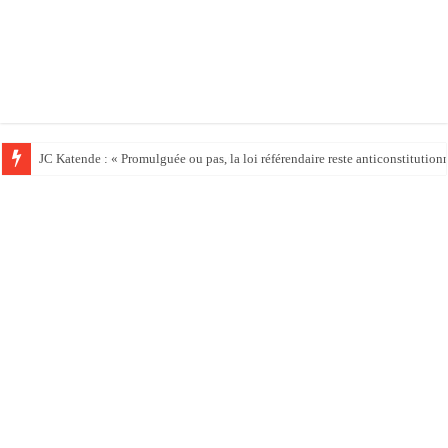
JC Katende : « Promulguée ou pas, la loi référendaire reste anticonstitution