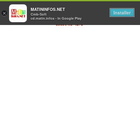
MATININFOS.NET
Installer
×
Cmb-Soft
cd.matin.infos - In Google Play