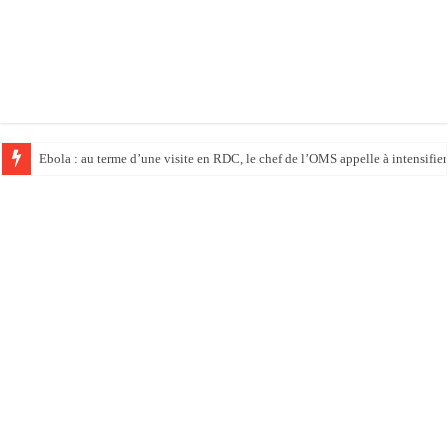
Ebola : au terme d’une visite en RDC, le chef de l’OMS appelle à intensifier 