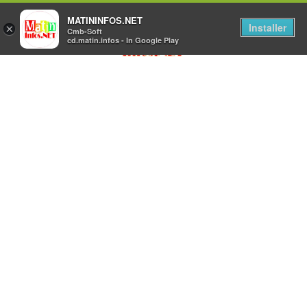
MATININFOS.NET
Installer
×
Cmb-Soft
cd.matin.infos - In Google Play