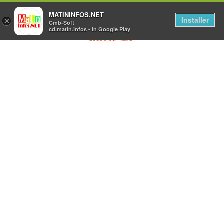
MATININFOS.NET
Installer
×
Cmb-Soft
cd.matin.infos - In Google Play