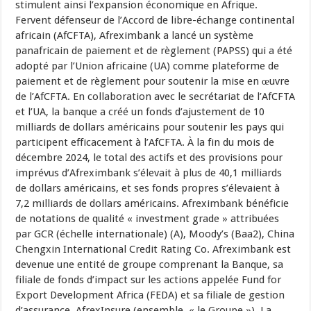
stimulent ainsi l’expansion économique en Afrique.
Fervent défenseur de l’Accord de libre-échange continental
africain (AfCFTA), Afreximbank a lancé un système
panafricain de paiement et de règlement (PAPSS) qui a été
adopté par l’Union africaine (UA) comme plateforme de
paiement et de règlement pour soutenir la mise en œuvre
de l’AfCFTA. En collaboration avec le secrétariat de l’AfCFTA
et l’UA, la banque a créé un fonds d’ajustement de 10
milliards de dollars américains pour soutenir les pays qui
participent efficacement à l’AfCFTA. À la fin du mois de
décembre 2024, le total des actifs et des provisions pour
imprévus d’Afreximbank s’élevait à plus de 40,1 milliards
de dollars américains, et ses fonds propres s’élevaient à
7,2 milliards de dollars américains. Afreximbank bénéficie
de notations de qualité « investment grade » attribuées
par GCR (échelle internationale) (A), Moody’s (Baa2), China
Chengxin International Credit Rating Co. Afreximbank est
devenue une entité de groupe comprenant la Banque, sa
filiale de fonds d’impact sur les actions appelée Fund for
Export Development Africa (FEDA) et sa filiale de gestion
d’assurance, AfrexInsure (ensemble, « le Groupe »). La