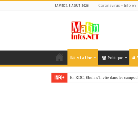
Coronavirus – Info en 
SAMEDI, 8 AOÛT 2026
A La Une
Politique
Info+
JC Katende : « Promulguée ou pas, la loi 