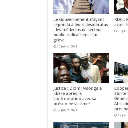
Le Gouvernement n’ayant
RDC : 
répondu à leurs désidératas
avoir 
: les médecins du secteur
20 juil
public radicalisent leur
grève
20 juillet 2021
Justice : Diomi Ndongala
Coopér
libéré après la
abrite
confrontation avec sa
Généra
présumée victime!
Africa
procha
17 juillet 2021
17 juil