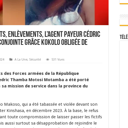
s, enlèvements, l’agent payeur Cédric
Télé
conjointe Grâce Kokolo obligée de
024
A La Une
,
Sécurité
531 Vues
s des Forces armées de la République
edric Thamba Motosi Motamba a été porté
 sa mission de service dans la province du
lo Makoso, qui a été tabassée et violée devant son
er Kinshasa, en décembre 2023. À la base, le refus
nt toute compromission de laisser passer les fictifs
ais aussi surtout sa désapprobation de rejoindre le