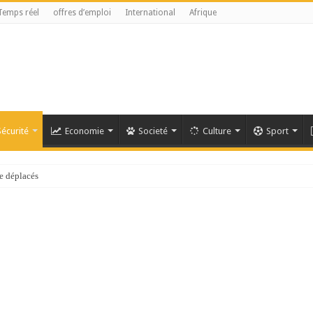
Temps réel
offres d’emploi
International
Afrique
Sécurité
Economie
Societé
Culture
Sport
référendaire reste anticonstitutionnelle »