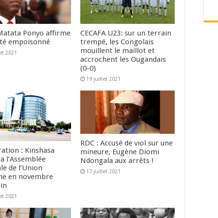
Matata Ponyo affirme
CECAFA U23: sur un terrain
été empoisonné
trempé, les Congolais
mouillent le maillot et
let 2021
accrochent les Ougandais
(0-0)
19 juillet 2021
RDC : Accusé de viol sur une
ation : Kinshasa
mineure, Eugène Diomi
ra l’Assemblée
Ndongala aux arrêts !
le de l’Union
17 juillet 2021
ine en novembre
in
let 2021