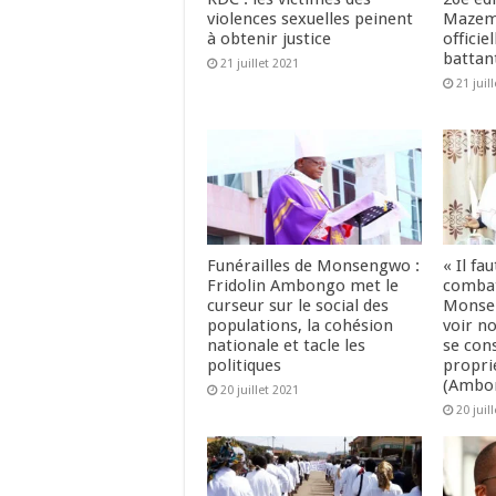
violences sexuelles peinent
Mazem
à obtenir justice
officie
battant
21 juillet 2021
21 juil
Funérailles de Monsengwo :
« Il fa
Fridolin Ambongo met le
combat
curseur sur le social des
Monsen
populations, la cohésion
voir n
nationale et tacle les
se con
politiques
propri
(Ambo
20 juillet 2021
20 juil