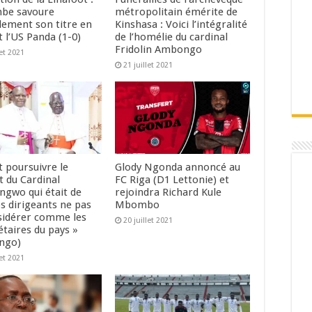
be savoure
métropolitain émérite de
llement son titre en
Kinshasa : Voici l’intégralité
 l’US Panda (1-0)
de l’homélie du cardinal
Fridolin Ambongo
let 2021
21 juillet 2021
ut poursuivre le
Glody Ngonda annoncé au
 du Cardinal
FC Riga (D1 Lettonie) et
gwo qui était de
rejoindra Richard Kule
os dirigeants ne pas
Mbombo
sidérer comme les
20 juillet 2021
étaires du pays »
ngo)
let 2021