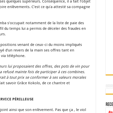
es quelques supérieurs. Conséquence, il a fait l’objet
oire enlèvements. C’est ce qu’a attesté sa compagne
mba s’occupait notamment de la liste de paie des
u fil du temps lui a permis de déceler des fraudes en
urs.
opositions venant de ceux-ci du moins impliqués
yé d’un revers de la main ses offres tant en
 via téléphone.
eurs lui proposaient des offres, des pots de vin pour
 a refusé mainte fois de participer à ces combines.
ait à tout prix se conformer à ses valeurs morales
fait savoir Grâce Kokolo, de ce chantre et
ERVICE PÉRILLEUSE
Rece
oint ainsi que son enlèvement. Pas que ça , le viol
Re