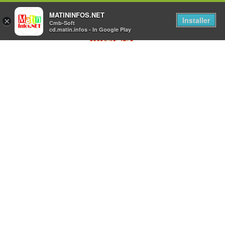
MATININFOS.NET
Installer
×
Cmb-Soft
cd.matin.infos - In Google Play