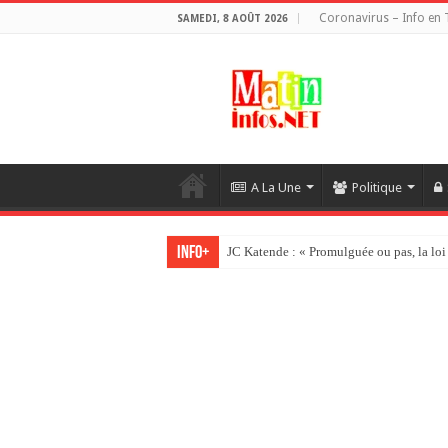
Coronavirus – Info en 
SAMEDI, 8 AOÛT 2026
A La Une
Politique
Info+
JC Katende : « Promulguée ou pas, la loi 