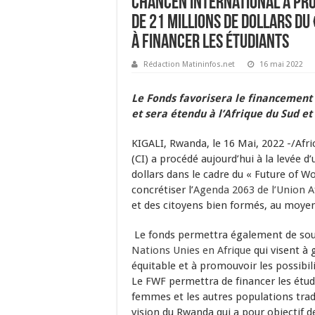
Chancen international a pro
de 21 millions de dollars du
à financer les étudiants
Rédaction Matininfos.net
16 mai 2022
Le Fonds favorisera le financement 
et sera étendu à l’Afrique du Sud e
KIGALI, Rwanda, le 16 Mai, 2022 -/Af
(CI) a procédé aujourd’hui à la levée d
dollars dans le cadre du « Future of Wor
concrétiser l’
Agenda 2063 de l’Union A
et des citoyens bien formés, au moyen 
Le fonds permettra également de sou
Nations Unies en Afrique
qui visent à 
équitable et à promouvoir les possibil
Le FWF permettra de financer les étude
femmes et les autres populations tradi
vision du Rwanda qui a pour objectif