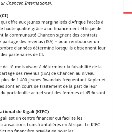
ur Chancen International
.
(CI
)
qui offre aux jeunes marginalisés d’Afrique l’accès à
 haute qualité grâce à un financement éthique de
nent la communauté Chancen signent des contrats
de partage des revenus (ISA) – pour rembourser un
nombre d’années déterminé lorsqu’ils obtiennent leur
es partenaires de CI.
de 18 mois visant à déterminer la faisabilité de la
partage des revenus (ISA) de Chancen au niveau
ec plus de 1 400 jeunes Rwandais fréquentant Kepler et
s sont en cours de traitement de la part de leur
% du portefeuille actuel sont des femmes et 45 % sont
tional de Kigali (KIFC)
ali est un centre financier qui facilite les
transactions transfrontalières en Afrique. Le KIFC
ction financière privilégiée pour les