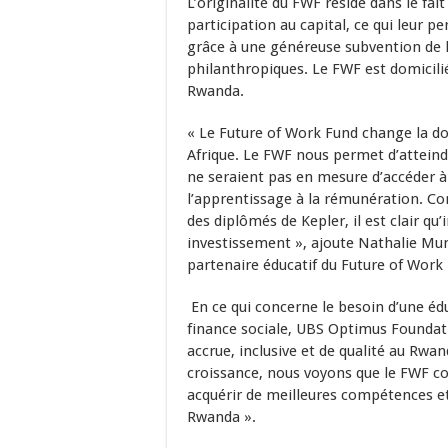
L’originalité du FWF réside dans le fa
participation au capital, ce qui leur p
grâce à une généreuse subvention de l
philanthropiques. Le FWF est domicilié
Rwanda.
« Le Future of Work Fund change la d
Afrique. Le FWF nous permet d’atteind
ne seraient pas en mesure d’accéder à
l’apprentissage à la rémunération. Co
des diplômés de Kepler, il est clair qu
investissement », ajoute Nathalie Mu
partenaire éducatif du Future of Work
En ce qui concerne le besoin d’une éd
finance sociale, UBS Optimus Foundati
accrue, inclusive et de qualité au Rwa
croissance, nous voyons que le FWF co
acquérir de meilleures compétences e
Rwanda ».