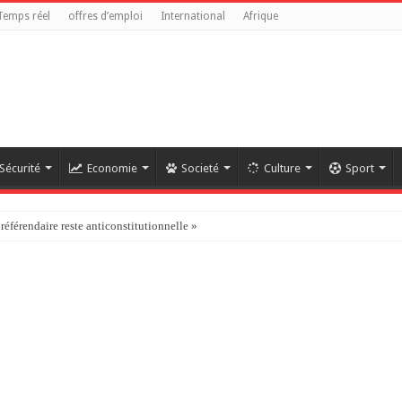
Temps réel
offres d’emploi
International
Afrique
Sécurité
Economie
Societé
Culture
Sport
référendaire reste anticonstitutionnelle »