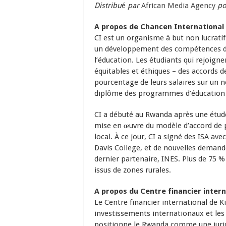
Distribu
é
par
African Media Agency
po
A propos de Chancen International 
CI est un organisme à but non lucratif 
un développement des compétences de
l’éducation. Les étudiants qui rejoig
équitables et éthiques – des accords 
pourcentage de leurs salaires sur un 
diplôme des programmes d’éducation d
CI a débuté au Rwanda après une étude 
mise en œuvre du modèle d’accord de 
local. À ce jour, CI a signé des ISA av
Davis College, et de nouvelles demande
dernier partenaire, INES. Plus de 75 
issus de zones rurales.
A propos du Centre financier interna
Le Centre financier international de Kig
investissements internationaux et les 
positionne le Rwanda comme une juridi