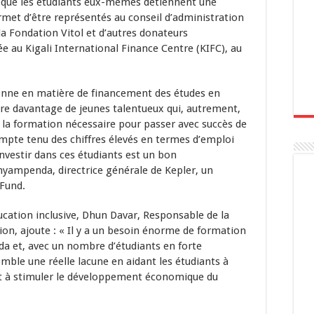
it que les étudiants eux-mêmes détiennent une
ermet d’être représentés au conseil d’administration
a Fondation Vitol et d’autres donateurs
e au Kigali International Finance Centre (KIFC), au
onne en matière de financement des études en
re davantage de jeunes talentueux qui, autrement,
 la formation nécessaire pour passer avec succès de
mpte tenu des chiffres élevés en termes d’emploi
’investir dans ces étudiants est un bon
nyampenda, directrice générale de Kepler, un
 Fund.
ucation inclusive, Dhun Davar, Responsable de la
on, ajoute : « Il y a un besoin énorme de formation
nda et, avec un nombre d’étudiants en forte
mble une réelle lacune en aidant les étudiants à
t à stimuler le développement économique du