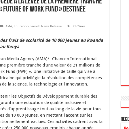
cédé à la levée de la première tranche
 « future of work fund » destinée
AMA
,
Education
,
French News Release
737 Vues
des frais de scolarité de 10 000 jeunes au Rwanda
t au Kenya
rican Media Agency (AMA)/- Chancen International
’une première tranche d’une valeur de 21 millions de
k Fund (FWF) ». Une initiative de taille qui vise à
fricaine
qui privilégie la révolution des compétences
de la science, la technologie et l’innovation.
tenir les
Objectifs de Développement durable des
garantir une éducation de qualité inclusive et
ités d’apprentissage tout au long de la vie pour tous.
s de 10 000 jeunes, en mettant l’accent sur les
Rece
tionnellement exclues. Ces activités cadrent avec la
 de créer 250 000 nouveaux emplois chaque année
Re