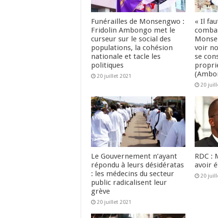
Funérailles de Monsengwo :
« Il fa
Fridolin Ambongo met le
combat
curseur sur le social des
Monsen
populations, la cohésion
voir n
nationale et tacle les
se con
politiques
propri
(Ambo
20 juillet 2021
20 juil
Le Gouvernement n’ayant
RDC : 
répondu à leurs désidératas
avoir 
: les médecins du secteur
20 juil
public radicalisent leur
grève
20 juillet 2021