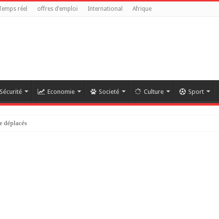
Temps réel
offres d’emploi
International
Afrique
Sécurité
Economie
Societé
Culture
Sport
e déplacés
référendaire reste anticonstitutionnelle »