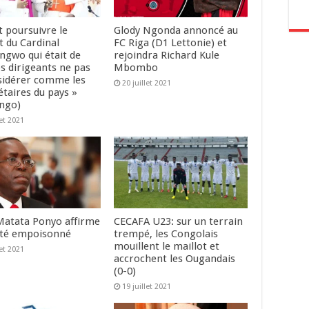
ut poursuivre le
Glody Ngonda annoncé au
 du Cardinal
FC Riga (D1 Lettonie) et
gwo qui était de
rejoindra Richard Kule
os dirigeants ne pas
Mbombo
sidérer comme les
20 juillet 2021
étaires du pays »
ngo)
let 2021
Matata Ponyo affirme
CECAFA U23: sur un terrain
été empoisonné
trempé, les Congolais
mouillent le maillot et
let 2021
accrochent les Ougandais
(0-0)
19 juillet 2021