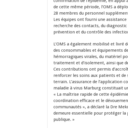
confirmation de l’épidémie, en appui 
de cette même période, l’OMS a déploy
28 membres du personnel supplémentai
Les équipes ont fourni une assistance 
recherche des contacts, du diagnostic d
prévention et du contrôle des infection
L’OMS a également mobilisé et livré d
des consommables et équipements de di
hémorragiques virales, du matériel pou
traitement et d’isolement, ainsi que de
Ces contributions ont permis d’accroî
renforcer les soins aux patients et de 
terrain. L’assurance de l’application 
maladie à virus Marburg constituait un
« La maîtrise rapide de cette épidémie
coordination efficace et le dévouemen
communautés », a déclaré la Dre Mekd
demeure essentielle pour protéger la 
publique. »