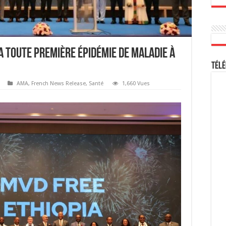
sa toute première épidémie de maladie à
Télé
AMA
,
French News Release
,
Santé
1,660 Vues