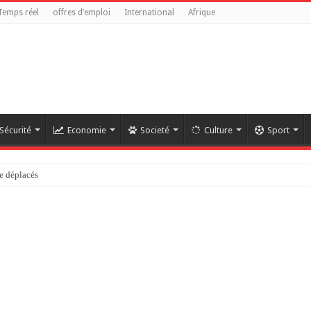
Temps réel
offres d’emploi
International
Afrique
Sécurité
Economie
Societé
Culture
Sport
e déplacés
référendaire reste anticonstitutionnelle »