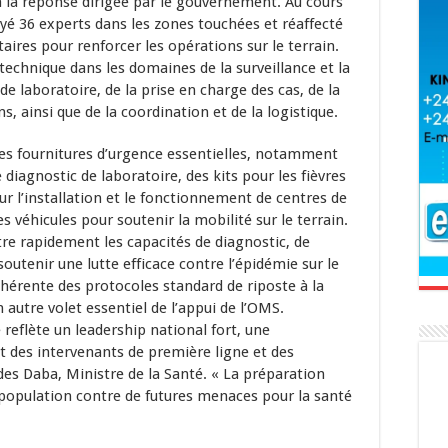
à la réponse dirigée par le gouvernement. Au cours
é 36 experts dans les zones touchées et réaffecté
res pour renforcer les opérations sur le terrain.
technique dans les domaines de la surveillance et la
e laboratoire, de la prise en charge des cas, de la
s, ainsi que de la coordination et de la logistique.
es fournitures d’urgence essentielles, notamment
agnostic de laboratoire, des kits pour les fièvres
r l’installation et le fonctionnement de centres de
s véhicules pour soutenir la mobilité sur le terrain.
tre rapidement les capacités de diagnostic, de
soutenir une lutte efficace contre l’épidémie sur le
cohérente des protocoles standard de riposte à la
 autre volet essentiel de l’appui de l’OMS.
 reflète un leadership national fort, une
t des intervenants de première ligne et des
es Daba, Ministre de la Santé. « La préparation
population contre de futures menaces pour la santé