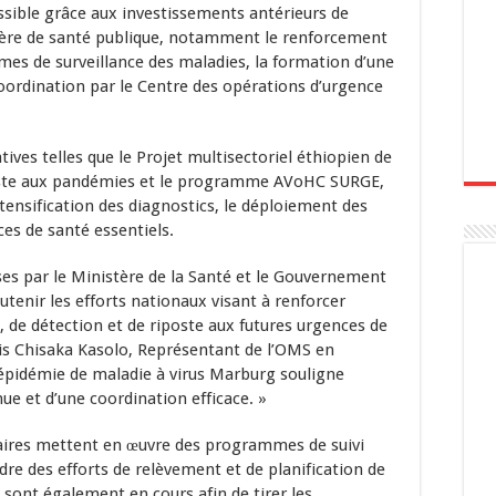
sible grâce aux investissements antérieurs de
tière de santé publique, notamment le renforcement
èmes de surveillance des maladies, la formation d’une
coordination par le Centre des opérations d’urgence
tives telles que le Projet multisectoriel éthiopien de
poste aux pandémies et le programme AVoHC SURGE,
tensification des diagnostics, le déploiement des
ces de santé essentiels.
ses par le Ministère de la Santé et le Gouvernement
tenir les efforts nationaux visant à renforcer
 de détection et de riposte aux futures urgences de
cis Chisaka Kasolo, Représentant de l’OMS en
 l’épidémie de maladie à virus Marburg souligne
ue et d’une coordination efficace. »
naires mettent en œuvre des programmes de suivi
dre des efforts de relèvement et de planification de
 sont également en cours afin de tirer les