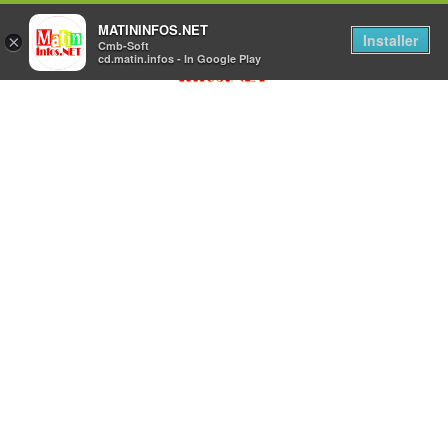
MATININFOS.NET
Installer
×
Cmb-Soft
cd.matin.infos - In Google Play