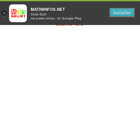
MATININFOS.NET
Installer
×
Cmb-Soft
cd.matin.infos - In Google Play